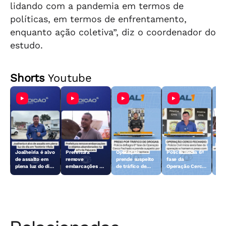
lidando com a pandemia em termos de
políticas, em termos de enfrentamento,
enquanto ação coletiva”, diz o coordenador do
estudo.
Shorts
Youtube
Joalheiria é alvo
Prefeitura
Operação
Polícia inicia 6ª
Açã
de assalto em
remove
prende suspeito
fase da
rem
plena luz do dia
embarcações e
de tráfico de
Operação Cerco
emb
em Teotônio
objetos
drogas em
Fechado
obj
Vilela
abandonados na
Arapiraca
aba
orla da Pajuçara
orl