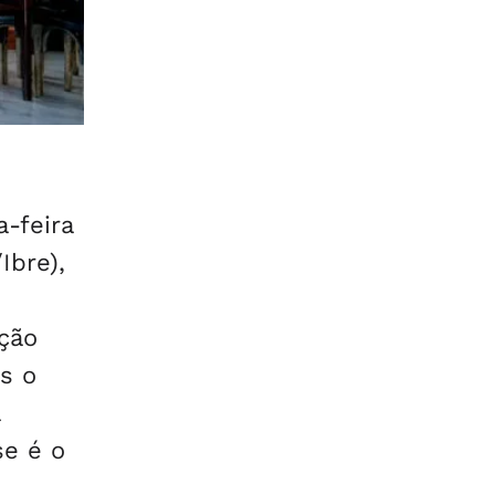
-feira
Ibre),
ção
s o
se é o