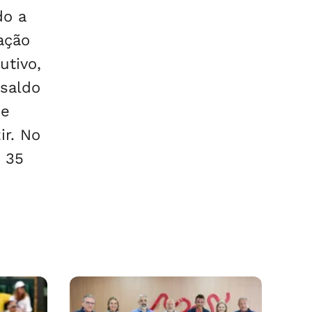
do a
ação
utivo,
 saldo
de
r. No
 35