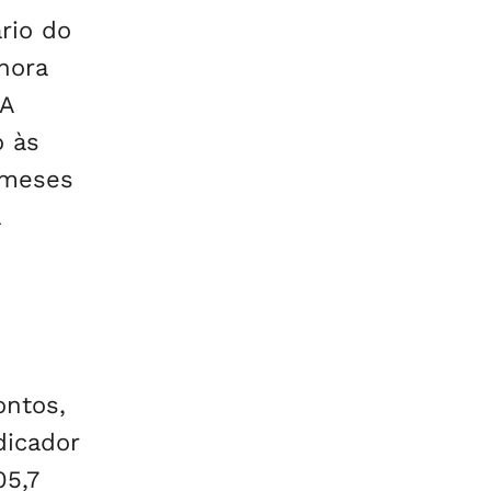
rio do
hora
 A
o às
s meses
ontos,
dicador
05,7