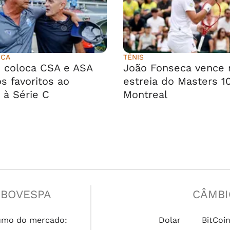
ICA
TÊNIS
 coloca CSA e ASA
João Fonseca vence 
s favoritos ao
estreia do Masters 1
 à Série C
Montreal
IBOVESPA
CÂMBI
umo do mercado:
Dolar
BitCoi