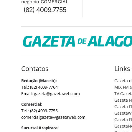
negócio COMERCIAL
(82) 4009.7755
Contatos
Links
Redação (Maceió):
Gazeta d
Tel.: (82) 4009-7764
MIX FM 9
Email:
gazeta@gazetaweb.com
TV Gazet
Gazeta F
Comercial:
Gazeta F
Tel.: (82) 4009-7755
GazetaW
comercialgazeta@gazetaweb.com
Gazeta F
GazetaN
Sucursal Arapiraca: