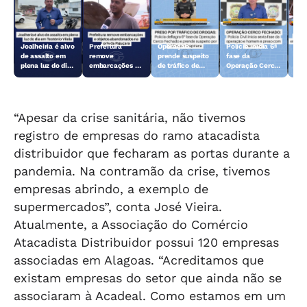
Joalheiria é alvo
Prefeitura
Operação
Polícia inicia 6ª
Açã
de assalto em
remove
prende suspeito
fase da
rem
plena luz do dia
embarcações e
de tráfico de
Operação Cerco
emb
em Teotônio
objetos
drogas em
Fechado
obj
Vilela
abandonados na
Arapiraca
aba
orla da Pajuçara
orl
“Apesar da crise sanitária, não tivemos
registro de empresas do ramo atacadista
distribuidor que fecharam as portas durante a
pandemia. Na contramão da crise, tivemos
empresas abrindo, a exemplo de
supermercados”, conta José Vieira.
Atualmente, a Associação do Comércio
Atacadista Distribuidor possui 120 empresas
associadas em Alagoas. “Acreditamos que
existam empresas do setor que ainda não se
associaram à Acadeal. Como estamos em um