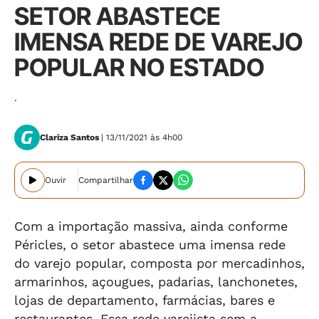
SETOR ABASTECE
IMENSA REDE DE VAREJO
POPULAR NO ESTADO
.
Clariza Santos
| 13/11/2021 às 4h00
Ouvir
Compartilhar
Com a importação massiva, ainda conforme
Péricles, o setor abastece uma imensa rede
do varejo popular, composta por mercadinhos,
armarinhos, açougues, padarias, lanchonetes,
lojas de departamento, farmácias, bares e
restaurantes. Essa rede varejista sem a