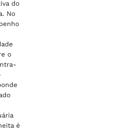
iva do
a. No
mpenho
dade
re o
ntra-
o
sponde
xado
uária
heita é