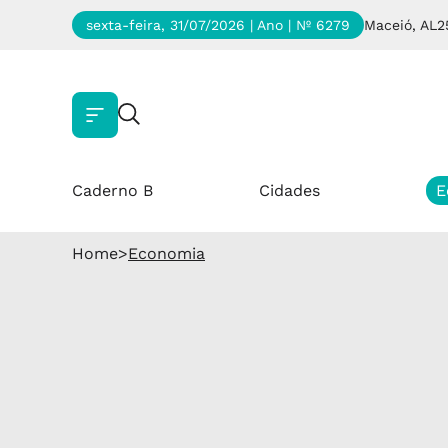
sexta-feira, 31/07/2026 | Ano
| Nº 6279
Maceió, AL
2
Caderno B
Cidades
E
Home
>
Economia