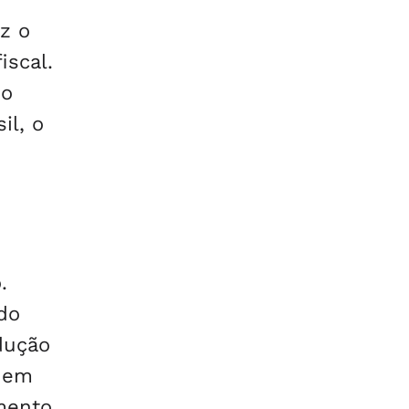
z o
iscal.
 o
il, o
.
do
dução
quem
mento