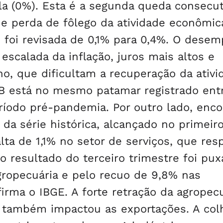
la (0%). Esta é a segunda queda consecut
 de perda de fôlego da atividade econômic
 foi revisada de 0,1% para 0,4%. O dese
scalada da inflação, juros mais altos e
ho, que dificultam a recuperação da ativi
B está no mesmo patamar registrado ent
eríodo pré-pandemia. Por outro lado, enco
da série histórica, alcançado no primeir
ta de 1,1% no setor de serviços, que re
o resultado do terceiro trimestre foi pu
gropecuária e pelo recuo de 9,8% nas
irma o IBGE. A forte retração da agropec
ue também impactou as exportações. A col