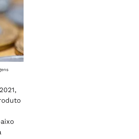
gens
2021,
roduto
baixo
a