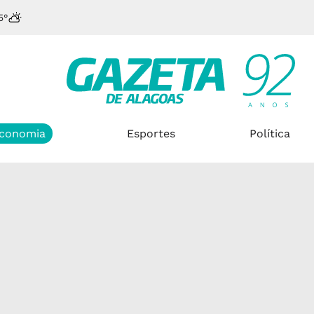
5°
conomia
Esportes
Política