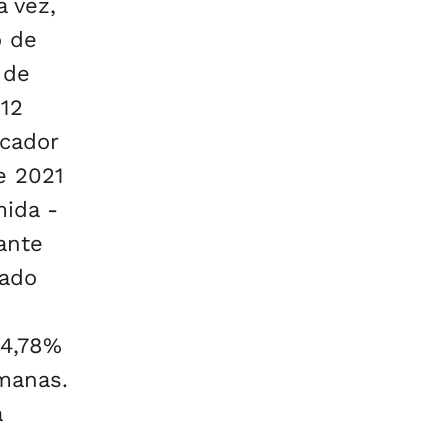
a vez,
o de
 de
 12
icador
e 2021
ida -
ante
cado
 4,78%
emanas.
á