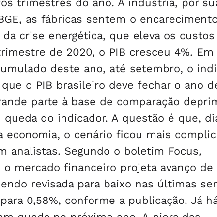
s trimestres do ano. A indústria, por su
IBGE, as fábricas sentem o encareciment
da crise energética, que eleva os custos
trimestre de 2020, o PIB cresceu 4%. Em
acumulado deste ano, até setembro, o ind
 que o PIB brasileiro deve fechar o ano d
rande parte à base de comparação deprim
 queda do indicador. A questão é que, di
a economia, o cenário ficou mais compli
am analistas. Segundo o boletim Focus,
, o mercado financeiro projeta avanço de
sendo revisada para baixo nas últimas s
 para 0,58%, conforme a publicação. Já h
eem queda no próximo ano. A piora das