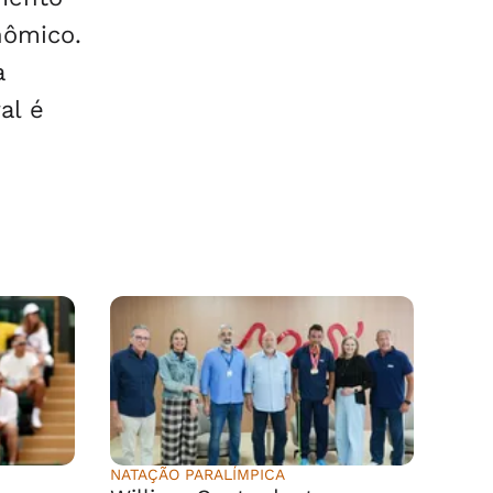
nômico.
a
al é
NATAÇÃO PARALÍMPICA