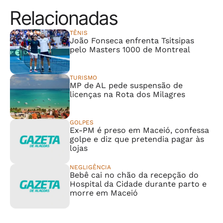
Relacionadas
TÊNIS
João Fonseca enfrenta Tsitsipas
pelo Masters 1000 de Montreal
TURISMO
MP de AL pede suspensão de
licenças na Rota dos Milagres
GOLPES
Ex-PM é preso em Maceió, confessa
golpe e diz que pretendia pagar às
lojas
NEGLIGÊNCIA
Bebê cai no chão da recepção do
Hospital da Cidade durante parto e
morre em Maceió