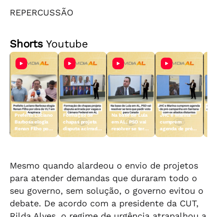
REPERCUSSÃO
Shorts
Youtube
Prefeito Luciano
Formação de
Na base de Lula
JHC e Marina
Com
Barbosa elogia
chapas projeta
em AL, PSD vai
cumprem
ind
Renan Filho por
disputa acirrada
resolver se terá
agenda de pré-
ter
obra do VLT em
por vagas à
que pedir voto
campanha em
mul
Arapiraca
Câmara Federal
para Caiado
Santana com ex-
com
em AL
aliados distantes
Ple
Mesmo quando alardeou o envio de projetos
para atender demandas que duraram todo o
seu governo, sem solução, o governo evitou o
debate. De acordo com a presidente da CUT,
Rilda Alves, o regime de urgência atrapalhou a