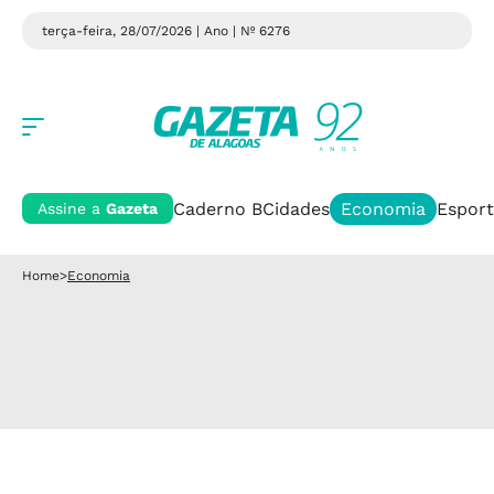
terça-feira, 28/07/2026 | Ano
| Nº 6276
Caderno B
Cidades
Economia
Esport
Assine a
Gazeta
Home
>
Economia
Servidores