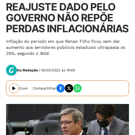
REAJUSTE DADO PELO
GOVERNO NÃO REPÕE
PERDAS INFLACIONÁRIAS
Inflação do período em que Renan Filho ficou sem dar
aumento aos servidores públicos estaduais ultrapassa os
25%, segundo o IBGE
Da Redação
| 19/03/2022 às 4h00
Ouvir
Compartilhar