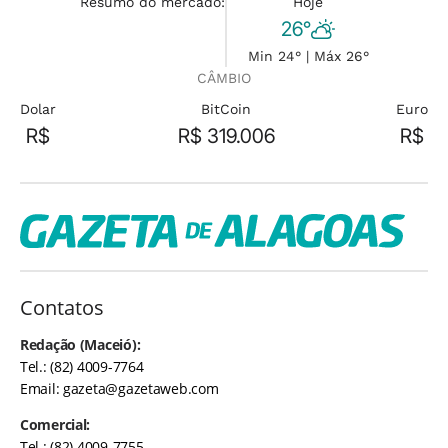
Resumo do mercado:
Hoje
26°
Min 24° | Máx 26°
CÂMBIO
Dolar
BitCoin
Euro
R$
R$ 319.006
R$
Contatos
Redação (Maceió):
Tel.: (82) 4009-7764
Email:
gazeta@gazetaweb.com
Comercial:
Tel.: (82) 4009-7755