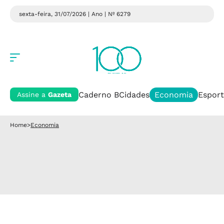
sexta-feira, 31/07/2026 | Ano
| Nº 6279
Caderno B
Cidades
Economia
Esport
Assine a
Gazeta
Home
>
Economia
Economia