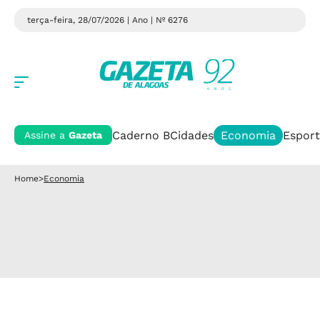
terça-feira, 28/07/2026 | Ano
| Nº 6276
Caderno B
Cidades
Economia
Esport
Assine a
Gazeta
Home
>
Economia
Economia