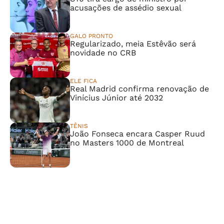
acusações de assédio sexual
GALO PRONTO
Regularizado, meia Estêvão será
novidade no CRB
ELE FICA
Real Madrid confirma renovação de
Vinícius Júnior até 2032
TÊNIS
João Fonseca encara Casper Ruud
no Masters 1000 de Montreal