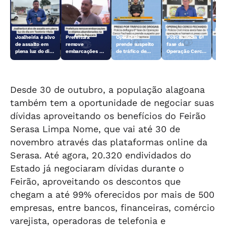
Joalheiria é alvo
Prefeitura
Operação
Polícia inicia 6ª
Açã
de assalto em
remove
prende suspeito
fase da
rem
plena luz do dia
embarcações e
de tráfico de
Operação Cerco
emb
em Teotônio
objetos
drogas em
Fechado
obj
Vilela
abandonados na
Arapiraca
aba
orla da Pajuçara
orl
Desde 30 de outubro, a população alagoana
também tem a oportunidade de negociar suas
dívidas aproveitando os benefícios do Feirão
Serasa Limpa Nome, que vai até 30 de
novembro através das plataformas online da
Serasa. Até agora, 20.320 endividados do
Estado já negociaram dívidas durante o
Feirão, aproveitando os descontos que
chegam a até 99% oferecidos por mais de 500
empresas, entre bancos, financeiras, comércio
varejista, operadoras de telefonia e