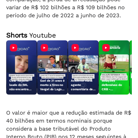
variar de R$ 102 bilhões a R$ 109 bilhões no
período de julho de 2022 a junho de 2023.
Shorts
Youtube
Caso Nayane:
Gari de 31 anos é
Acidente mata
Soluções
Dat
laudo do IML
morto a tiros no
agente
defensivas do
qua
não encontra
Vergel do Lago,
comunitária de
CRB -
da 
sinais de
em Maceió
saúde em
30/07/2026
def
violência, mas
Palmeira dos
30/
investigação
Índios
continua
O valor é maior que a redução estimada de R$
40 bilhões em termos nominais porque
considera a base tributável do Produto
Interno Bruto (PIB) nos 12 meses seguintes à