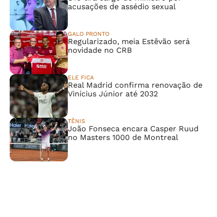
acusações de assédio sexual
GALO PRONTO
Regularizado, meia Estêvão será
novidade no CRB
ELE FICA
Real Madrid confirma renovação de
Vinícius Júnior até 2032
TÊNIS
João Fonseca encara Casper Ruud
no Masters 1000 de Montreal