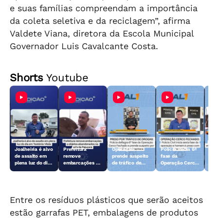
e suas famílias compreendam a importância
da coleta seletiva e da reciclagem”, afirma
Valdete Viana, diretora da Escola Municipal
Governador Luis Cavalcante Costa.
Shorts
Youtube
Joalheiria é alvo
Prefeitura
Operação
Polícia inicia 6ª
Açã
de assalto em
remove
prende suspeito
fase da
rem
plena luz do dia
embarcações e
de tráfico de
Operação Cerco
emb
em Teotônio
objetos
drogas em
Fechado
obj
Vilela
abandonados na
Arapiraca
aba
orla da Pajuçara
orl
Entre os resíduos plásticos que serão aceitos
estão garrafas PET, embalagens de produtos