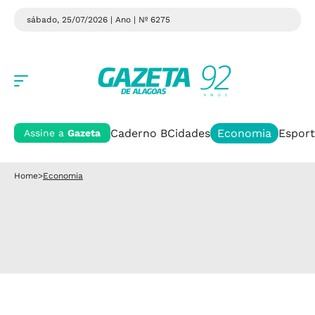
sábado, 25/07/2026 | Ano
| Nº 6275
Caderno B
Cidades
Economia
Esport
Assine a
Gazeta
Home
>
Economia
Braskem