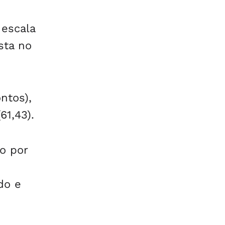
 escala
sta no
ntos),
61,43).
o por
do e