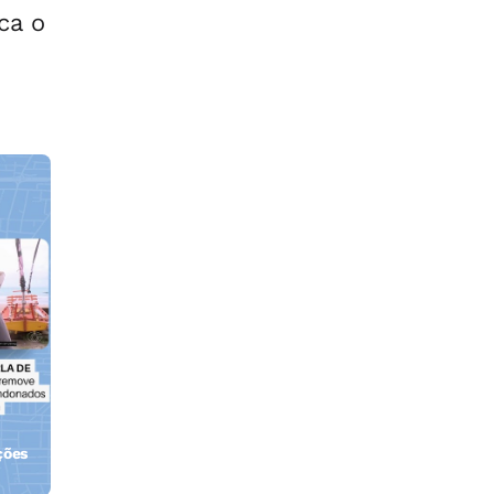
ca o
ções
orla