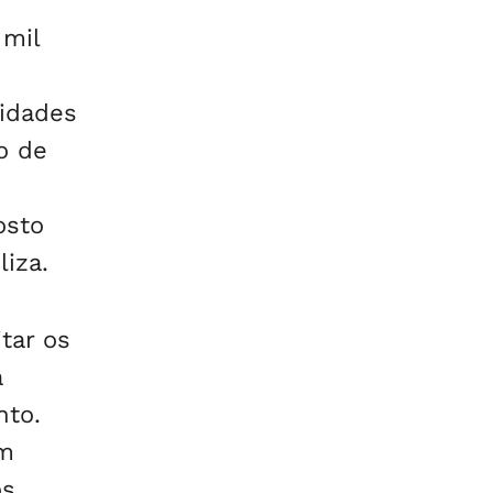
 mil
cidades
o de
osto
liza.
tar os
a
nto.
um
os