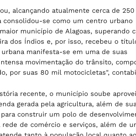
cou, alcançando atualmente cerca de 250
ca consolidou-se como um centro urbano
maior município de Alagoas, superando 
a dos Índios e, por isso, recebeu o títul
ca urbana manifesta-se em uma de suas
 intensa movimentação do trânsito, comp
o, por suas 80 mil motocicletas", contabi
stória recente, o município soube aprovei
da gerada pela agricultura, além de su
a, para construir um polo de desenvolvime
a rede de comércio e serviços, além de 
 atende tanto à população local quanto a