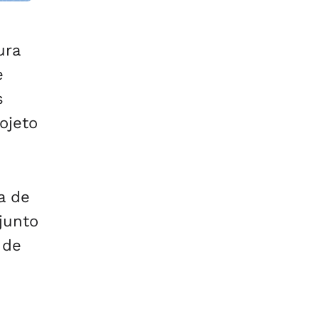
ura
e
s
ojeto
a de
junto
 de