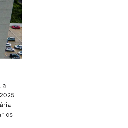
 a
 2025
ária
ar os