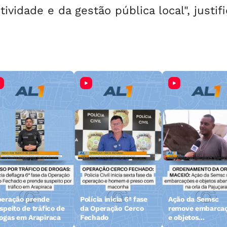
ividade e da gestão pública local", justifi
eração prende
Polícia inicia 6ª fase
Ação da Semsc
speito de tráfico de
da Operação Cerco
remove embarca
ogas em Arapiraca
Fechado
e objetos
abandonados na 