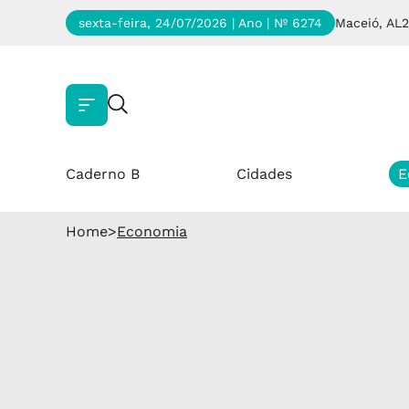
sexta-feira, 24/07/2026 | Ano
| Nº 6274
Maceió, AL
2
Caderno B
Cidades
E
Home
>
Economia