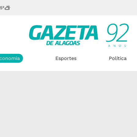
5°
conomia
Esportes
Política