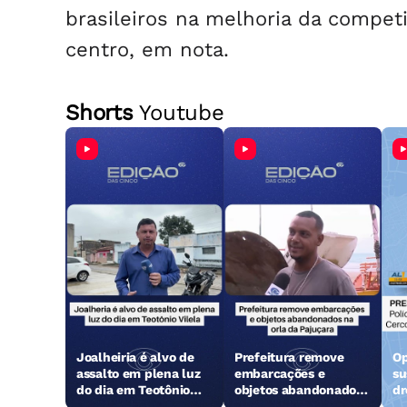
brasileiros na melhoria da competit
centro, em nota.
Shorts
Youtube
Joalheiria é alvo de
Prefeitura remove
Op
assalto em plena luz
embarcações e
su
do dia em Teotônio
objetos abandonados
dr
Vilela
na orla da Pajuçara