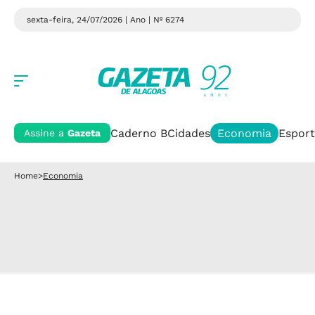
sexta-feira, 24/07/2026 | Ano
| Nº 6274
Caderno B
Cidades
Economia
Esport
Assine a
Gazeta
Home
>
Economia
TRABALHO