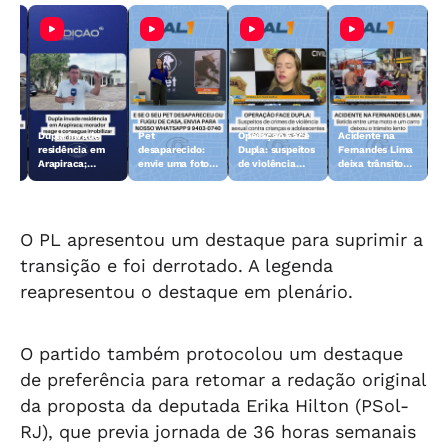
Dupla invade
Pet
Operação Face
Acidente na
 10
residência em
desaparecido:
Dupla: suspeitos
Fernandes Lima
Arapiraca;
envie uma foto
de violência
deixa trânsito
morador reage e
do animal para a
sexual contra
lento
consegue
TV Gazeta
crianças e
imobilizar um
adolescentes
dos suspeitos
são presos
O PL apresentou um destaque para suprimir a
transição e foi derrotado. A legenda
reapresentou o destaque em plenário.
O partido também protocolou um destaque
de preferência para retomar a redação original
da proposta da deputada Erika Hilton (PSol-
RJ), que previa jornada de 36 horas semanais