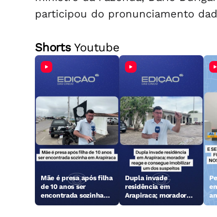
participou do pronunciamento dado
Shorts
Youtube
Mãe é presa após filha
Dupla invade
Pe
de 10 anos ser
residência em
en
encontrada sozinha
Arapiraca; morador
an
em Arapiraca
reage e consegue
Ga
imobilizar um dos