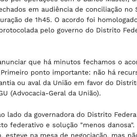
fechados em audiência de conciliação no 
duração de 1h45. O acordo foi homologad
 protocolada pelo governo do Distrito Fede
 anunciar que há minutos fechamos o aco
. Primeiro ponto importante: não há recur
ntia ou aval da União em favor do Distrit
GU (Advocacia-Geral da União).
o lado da governadora do Distrito Federal
cto federativo e solução "menos danosa".
an, esteve na mesa de negociação, mas nã