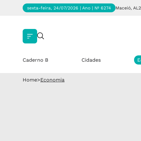
sexta-feira, 24/07/2026 | Ano
| Nº 6274
Maceió, AL
2
Caderno B
Cidades
E
Home
>
Economia