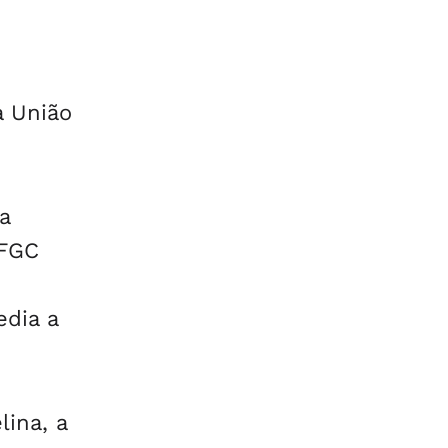
a União
a
 FGC
edia a
ina, a