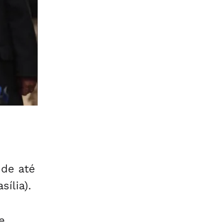
 de até
ília).
e