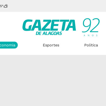
5°
conomia
Esportes
Política