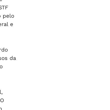
STF
o pelo
ral e
rdo
sos da
o
,
 O
o