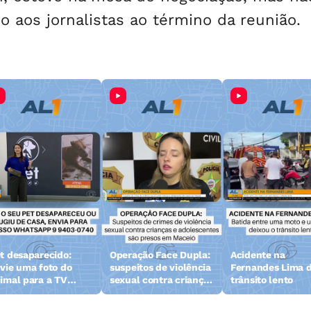
 aos jornalistas ao término da reunião.
t desaparecido:
Operação Face Dupla:
Acidente na
vie uma foto do
suspeitos de violência
Fernandes Lima d
imal para a TV
sexual contra crianças
trânsito lento
zeta
e adolescentes são
presos