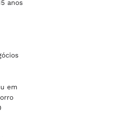
15 anos
gócios
ou em
corro
0