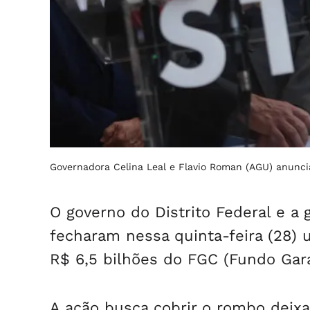
Governadora Celina Leal e Flavio Roman (AGU) anun
O governo do Distrito Federal e a g
fecharam nessa quinta-feira (28) 
R$ 6,5 bilhões do FGC (Fundo Gara
A ação busca cobrir o rombo deix