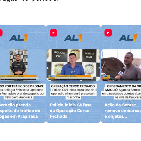
eração prende
Polícia inicia 6ª fase
Ação da Semsc
speito de tráfico de
da Operação Cerco
remove embarca
ogas em Arapiraca
Fechado
e objetos
abandonados na 
da Pajuçara