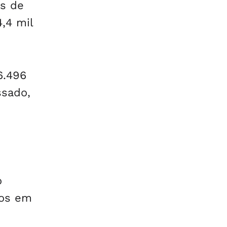
as de
,4 mil
6.496
ssado,
o
tos em