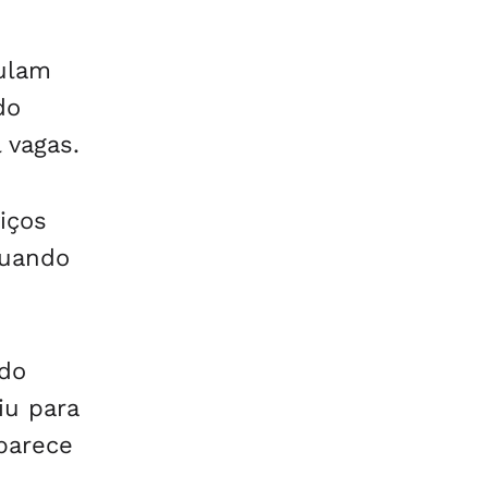
ulam
do
 vagas.
iços
quando
 do
iu para
aparece