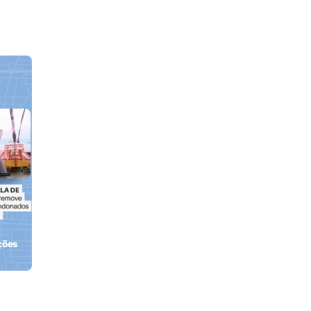
ções
orla