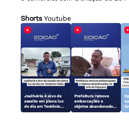
Shorts
Youtube
Joalheiria é alvo de
Prefeitura remove
Op
assalto em plena luz
embarcações e
su
do dia em Teotônio
objetos abandonados
dr
Vilela
na orla da Pajuçara