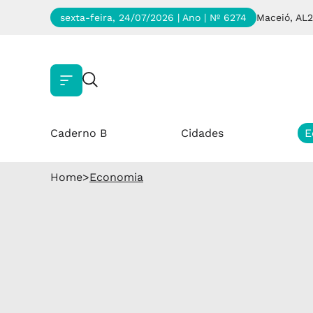
sexta-feira, 24/07/2026 | Ano
| Nº 6274
Maceió, AL
2
Caderno B
Cidades
E
Home
>
Economia