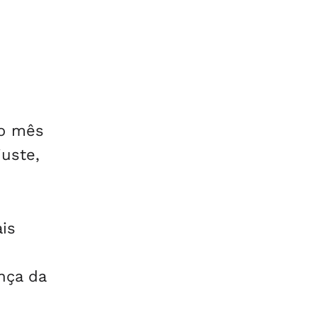
mo mês
uste,
is
nça da