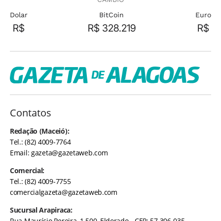
Dolar
BitCoin
Euro
R$
R$ 328.219
R$
Contatos
Redação (Maceió):
Tel.: (82) 4009-7764
Email:
gazeta@gazetaweb.com
Comercial:
Tel.: (82) 4009-7755
comercialgazeta@gazetaweb.com
Sucursal Arapiraca:
Rua Maurício Pereira, 1.500, Eldorado - CEP: 57.306-035