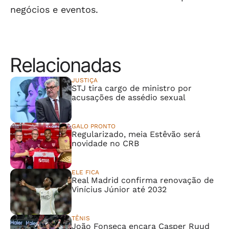
negócios e eventos.
Relacionadas
JUSTIÇA
STJ tira cargo de ministro por
acusações de assédio sexual
GALO PRONTO
Regularizado, meia Estêvão será
novidade no CRB
ELE FICA
Real Madrid confirma renovação de
Vinícius Júnior até 2032
TÊNIS
João Fonseca encara Casper Ruud