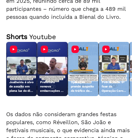
em 2025, reunindo cerca de 89 mil
participantes – número que chega a 489 mil
pessoas quando incluída a Bienal do Livro.
Shorts
Youtube
Joalheiria é alvo
Prefeitura
Operação
Polícia inicia 6ª
Açã
de assalto em
remove
prende suspeito
fase da
rem
plena luz do dia
embarcações e
de tráfico de
Operação Cerco
emb
em Teotônio
objetos
drogas em
Fechado
obj
Vilela
abandonados na
Arapiraca
aba
orla da Pajuçara
orl
Os dados não consideram grandes festas
populares, como Réveillon, São João e
festivais musicais, o que evidencia ainda mais