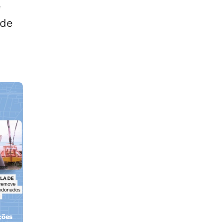
e
 de
ções