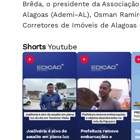
Brêda, o presidente da Associaçã
Alagoas (Ademi-AL), Osman Ramire
Corretores de Imóveis de Alagoas (
Shorts
Youtube
Joalheiria é alvo de
Prefeitura remove
Op
assalto em plena luz
embarcações e
su