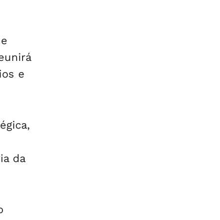
ue
eunirá
ios e
égica,
ia da
o