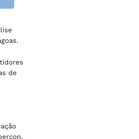
orla
lise
agoas.
tidores
as de
ração
percon,