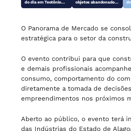
do dia em Teotônio
objetos abandonados
dr
Vilela
na orla da Pajuçara
O Panorama de Mercado se consol
estratégica para o setor da constr
O evento contribui para que constr
e demais profissionais acompanh
consumo, comportamento do compr
diretamente a tomada de decisões
empreendimentos nos próximos 
Aberto ao público, o evento terá i
das Indústrias do Estado de Alag