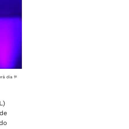
rá dia 1º
L)
 de
 do