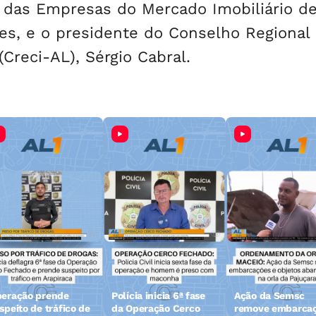
o das Empresas do Mercado Imobiliário d
s, e o presidente do Conselho Regional
Creci-AL), Sérgio Cabral.
eração prende
Polícia inicia 6ª fase
Ação da Semsc
speito de tráfico de
da Operação Cerco
remove embarca