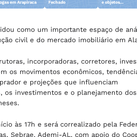
ogas em Arapiraca
Fechado
e objetos
abandonados na 
da Pajuçara
idou como um importante espaço de aná
ução civil e do mercado imobiliário em Al
utoras, incorporadoras, corretores, inves
em os movimentos econômicos, tendênci
ador e projeções que influenciam
, os investimentos e o planejamento dos
meses.
nício às 17h e será correalizado pela Fede
oas, Sebrae, Ademi-AL, com apoio do Coo