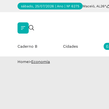
sábado, 25/07/2026 | Ano
| Nº 6275
Maceió, AL
26°
Caderno B
Cidades
E
Home
>
Economia