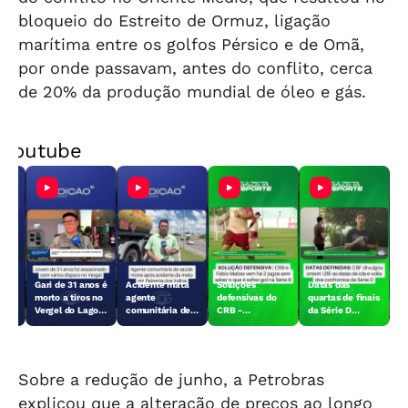
bloqueio do Estreito de Ormuz, ligação
marítima entre os golfos Pérsico e de Omã,
por onde passavam, antes do conflito, cerca
de 20% da produção mundial de óleo e gás.
Youtube
:
Gari de 31 anos é
Acidente mata
Soluções
Datas das
morto a tiros no
agente
defensivas do
quartas de finais
a
Vergel do Lago,
comunitária de
CRB -
da Série D
em Maceió
saúde em
30/07/2026
definidas -
as
Palmeira dos
30/07/2026
Índios
Sobre a redução de junho, a Petrobras
explicou que a alteração de preços ao longo