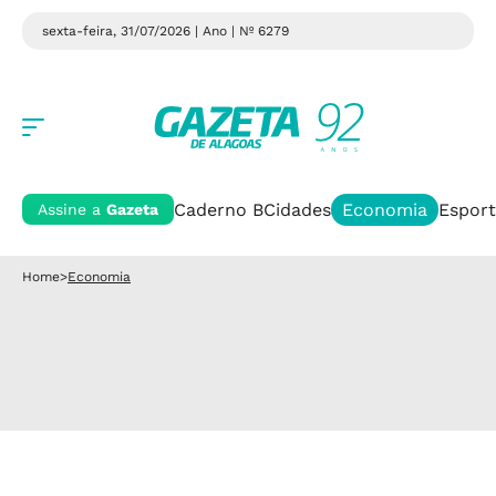
sexta-feira, 31/07/2026 | Ano
| Nº 6279
Caderno B
Cidades
Economia
Esport
Assine a
Gazeta
Home
>
Economia
COMBUSTÍVEIS