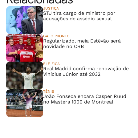
JUSTIÇA
STJ tira cargo de ministro por
acusações de assédio sexual
GALO PRONTO
Regularizado, meia Estêvão será
novidade no CRB
ELE FICA
Real Madrid confirma renovação de
Vinícius Júnior até 2032
TÊNIS
João Fonseca encara Casper Ruud
no Masters 1000 de Montreal