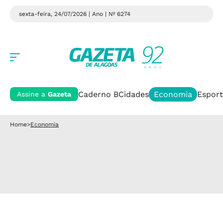
sexta-feira, 24/07/2026 | Ano
| Nº 6274
Caderno B
Cidades
Economia
Esport
Assine a
Gazeta
Home
>
Economia
CONTRAOFENSIVA