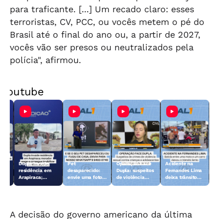
para traficante. [...] Um recado claro: esses
terroristas, CV, PCC, ou vocês metem o pé do
Brasil até o final do ano ou, a partir de 2027,
vocês vão ser presos ou neutralizados pela
polícia", afirmou.
Youtube
Dupla invade
Pet
Operação Face
Acidente na
 10
residência em
desaparecido:
Dupla: suspeitos
Fernandes Lima
Arapiraca;
envie uma foto
de violência
deixa trânsito
morador reage e
do animal para a
sexual contra
lento
consegue
TV Gazeta
crianças e
imobilizar um
adolescentes
dos suspeitos
são presos
A decisão do governo americano da última