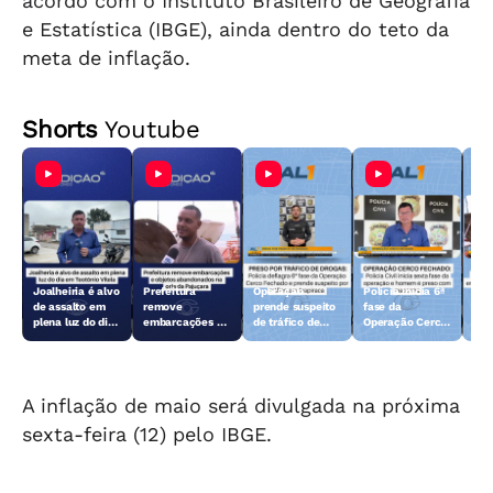
acordo com o Instituto Brasileiro de Geografia
e Estatística (IBGE), ainda dentro do teto da
meta de inflação.
Shorts
Youtube
Joalheiria é alvo
Prefeitura
Operação
Polícia inicia 6ª
Açã
de assalto em
remove
prende suspeito
fase da
rem
plena luz do dia
embarcações e
de tráfico de
Operação Cerco
emb
em Teotônio
objetos
drogas em
Fechado
obj
Vilela
abandonados na
Arapiraca
aba
orla da Pajuçara
orl
A inflação de maio será divulgada na próxima
sexta-feira (12) pelo IBGE.