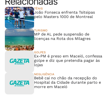
Relacionadas
TÊNIS
João Fonseca enfrenta Tsitsipas
pelo Masters 1000 de Montreal
TURISMO
MP de AL pede suspensão de
licenças na Rota dos Milagres
GOLPES
Ex-PM é preso em Maceió, confessa
golpe e diz que pretendia pagar às
lojas
NEGLIGÊNCIA
Bebê cai no chão da recepção do
Hospital da Cidade durante parto e
morre em Maceió