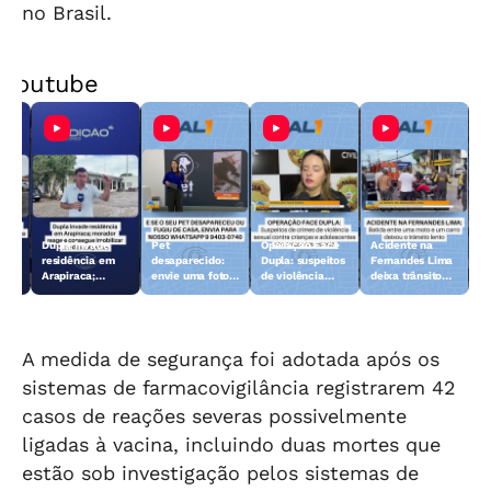
no Brasil.
Youtube
Dupla invade
Pet
Operação Face
Acidente na
 10
residência em
desaparecido:
Dupla: suspeitos
Fernandes Lima
Arapiraca;
envie uma foto
de violência
deixa trânsito
morador reage e
do animal para a
sexual contra
lento
consegue
TV Gazeta
crianças e
imobilizar um
adolescentes
dos suspeitos
são presos
A medida de segurança foi adotada após os
sistemas de farmacovigilância registrarem 42
casos de reações severas possivelmente
ligadas à vacina, incluindo duas mortes que
estão sob investigação pelos sistemas de