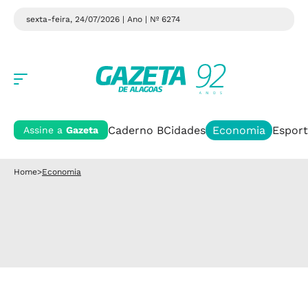
sexta-feira, 24/07/2026 | Ano
| Nº 6274
Caderno B
Cidades
Economia
Esport
Assine a
Gazeta
Home
>
Economia
DENGUE