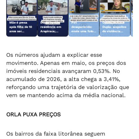
Mãe é presa
Dupla invade
Pet
Operação Face
Aci
após filha de 10
residência em
desaparecido:
Dupla: suspeitos
Fer
anos ser
Arapiraca;
envie uma foto
de violência
dei
encontrada
morador reage e
do animal para a
sexual contra
len
sozinha em
consegue
TV Gazeta
crianças e
Arapiraca
imobilizar um
adolescentes
dos suspeitos
são presos
Os números ajudam a explicar esse
movimento. Apenas em maio, os preços dos
imóveis residenciais avançaram 0,53%. No
acumulado de 2026, a alta chega a 3,41%,
reforçando uma trajetória de valorização que
vem se mantendo acima da média nacional.
ORLA PUXA PREÇOS
Os bairros da faixa litorânea seguem