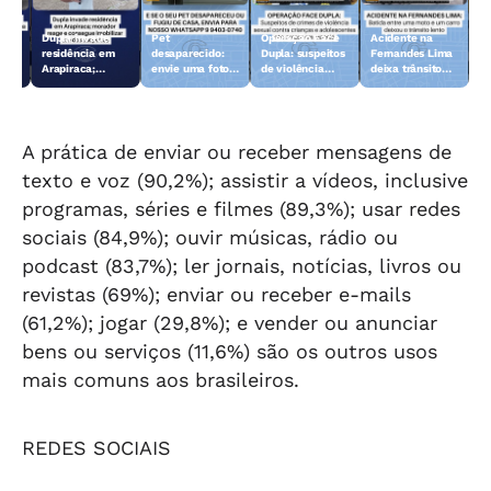
Dupla invade
Pet
Operação Face
Acidente na
 10
residência em
desaparecido:
Dupla: suspeitos
Fernandes Lima
Arapiraca;
envie uma foto
de violência
deixa trânsito
morador reage e
do animal para a
sexual contra
lento
consegue
TV Gazeta
crianças e
imobilizar um
adolescentes
dos suspeitos
são presos
A prática de enviar ou receber mensagens de
texto e voz (90,2%); assistir a vídeos, inclusive
programas, séries e filmes (89,3%); usar redes
sociais (84,9%); ouvir músicas, rádio ou
podcast (83,7%); ler jornais, notícias, livros ou
revistas (69%); enviar ou receber e-mails
(61,2%); jogar (29,8%); e vender ou anunciar
bens ou serviços (11,6%) são os outros usos
mais comuns aos brasileiros.
REDES SOCIAIS