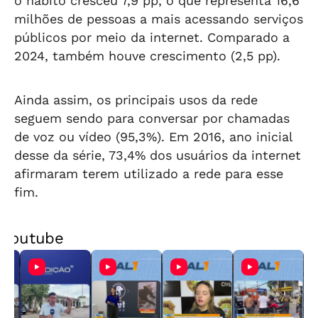
o hábito cresceu 7,9 pp, o que representa 16,6
milhões de pessoas a mais acessando serviços
públicos por meio da internet. Comparado a
2024, também houve crescimento (2,5 pp).
Ainda assim, os principais usos da rede
seguem sendo para conversar por chamadas
de voz ou vídeo (95,3%). Em 2016, ano inicial
desse da série, 73,4% dos usuários da internet
afirmaram terem utilizado a rede para esse
fim.
Youtube