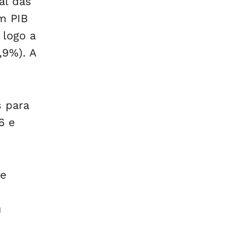
al das
im PIB
 logo a
,9%). A
s para
6 e
te
u