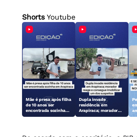
Shorts
Youtube
Mãe é presa após filha
Dupla invade
Pe
de 10 anos ser
residência em
en
encontrada sozinha
Arapiraca; morador
an
em Arapiraca
reage e consegue
Ga
imobilizar um dos
suspeitos