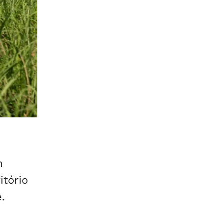
m
itório
.