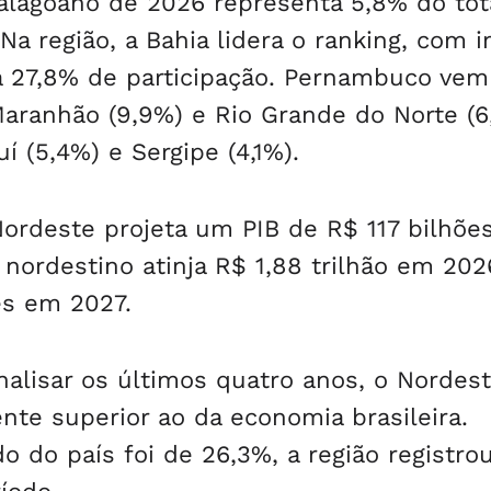
 alagoano de 2026 representa 5,8% do tot
a região, a Bahia lidera o ranking, com 
a 27,8% de participação. Pernambuco vem
 Maranhão (9,9%) e Rio Grande do Norte (6
uí (5,4%) e Sergipe (4,1%).
ordeste projeta um PIB de R$ 117 bilhõe
 nordestino atinja R$ 1,88 trilhão em 202
es em 2027.
alisar os últimos quatro anos, o Nordes
te superior ao da economia brasileira.
do país foi de 26,3%, a região registro