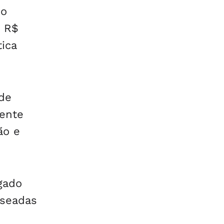
do
m R$
tica
 de
mente
ão e
lgado
aseadas