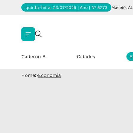
quinta-feira, 23/07/2026 | Ano
| Nº 6273
Maceió, AL
Caderno B
Cidades
E
Home
>
Economia