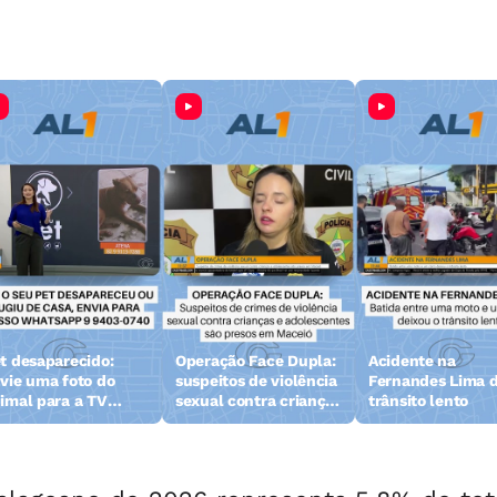
t desaparecido:
Operação Face Dupla:
Acidente na
vie uma foto do
suspeitos de violência
Fernandes Lima d
imal para a TV
sexual contra crianças
trânsito lento
zeta
e adolescentes são
presos