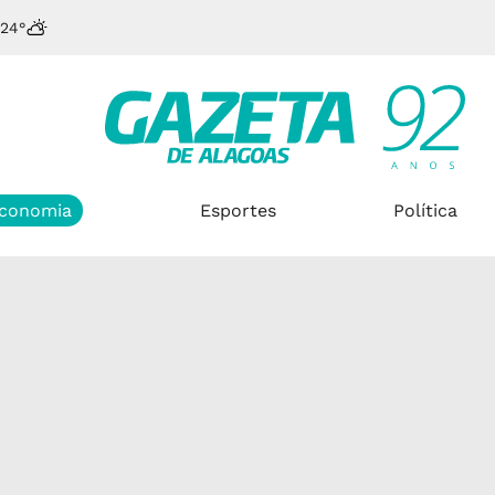
24°
conomia
Esportes
Política