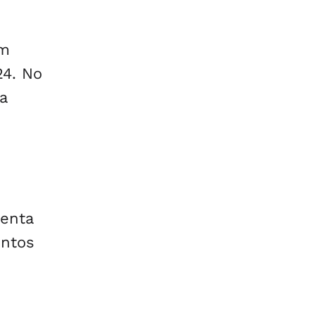
em
24. No
a
senta
ntos