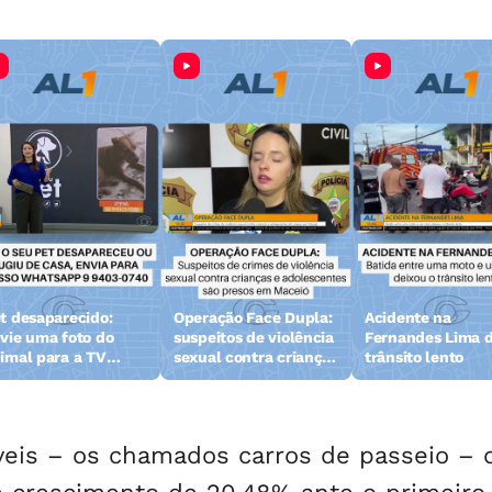
t desaparecido:
Operação Face Dupla:
Acidente na
vie uma foto do
suspeitos de violência
Fernandes Lima d
imal para a TV
sexual contra crianças
trânsito lento
zeta
e adolescentes são
presos
eis – os chamados carros de passeio – 