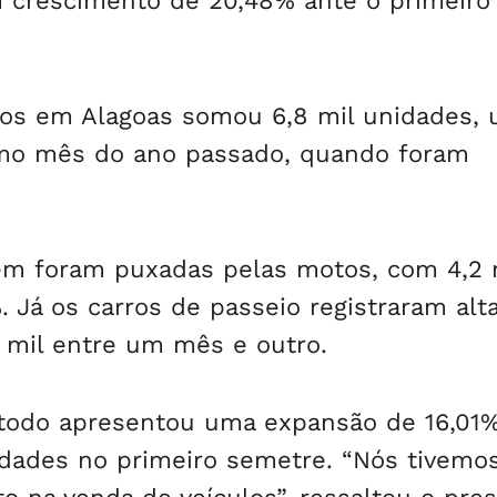
m crescimento de 20,48% ante o primeiro
vos em Alagoas somou 6,8 mil unidades,
mo mês do ano passado, quando foram
m foram puxadas pelas motos, com 4,2 
 Já os carros de passeio registraram alt
9 mil entre um mês e outro.
 todo apresentou uma expansão de 16,01
idades no primeiro semetre. “Nós tivemo