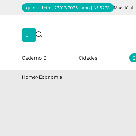
quinta-feira, 23/07/2026 | Ano
| Nº 6273
Maceió, AL
Caderno B
Cidades
E
Home
>
Economia