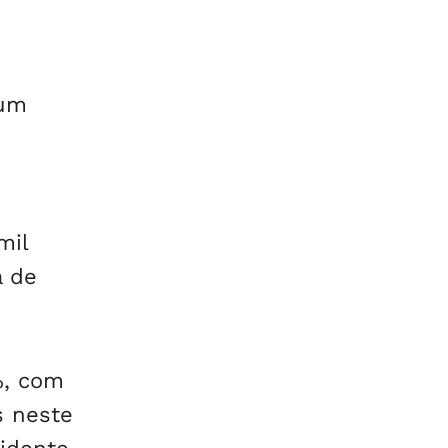
 um
mil
a de
%, com
s neste