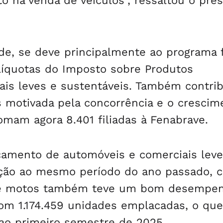
 na venda de veículos”, ressaltou o pre
de, se deve principalmente ao programa 
alíquotas do Imposto sobre Produtos
 mais leves e sustentáveis. Também contri
s motivada pela concorrência e o crescim
omam agora 8.401 filiadas à Fenabrave.
amento de automóveis e comerciais leve
ação ao mesmo período do ano passado, 
 de motos também teve um bom desempe
com 1.174.459 unidades emplacadas, o que
 ao primeiro semestre de 2025.