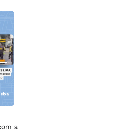
eixa
com a