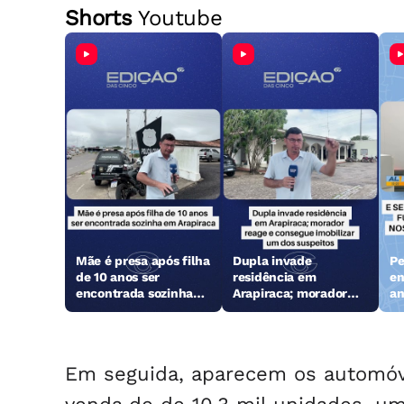
Shorts
Youtube
Mãe é presa após filha
Dupla invade
Pe
de 10 anos ser
residência em
en
encontrada sozinha
Arapiraca; morador
an
em Arapiraca
reage e consegue
Ga
imobilizar um dos
suspeitos
Em seguida, aparecem os automóv