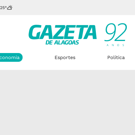
25°
conomia
Esportes
Política