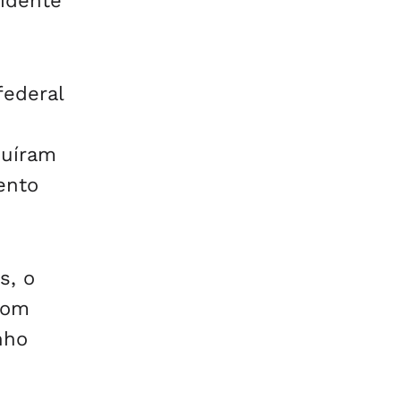
sidente
federal
buíram
ento
s, o
com
nho