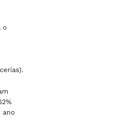
 o
erias).
ram
,62%
o ano