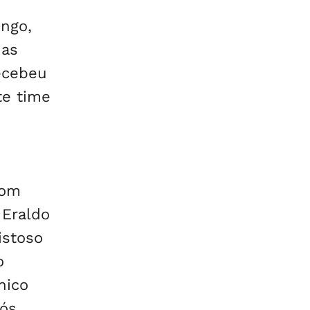
ngo,
das
recebeu
te time
m
com
 Eraldo
istoso
o
nico
Nós