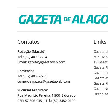
Contatos
Links
Redação (Maceió):
Gazeta d
Tel.: (82) 4009-7764
MIX FM 9
Email:
gazeta@gazetaweb.com
TV Gazet
Gazeta F
Comercial:
Gazeta F
Tel.: (82) 4009-7755
GazetaW
comercialgazeta@gazetaweb.com
Gazeta F
GazetaN
Sucursal Arapiraca:
Organiza
Rua Maurício Pereira, 1.500, Eldorado -
CEP: 57.306-035
| Tel.: (82) 3482-0100