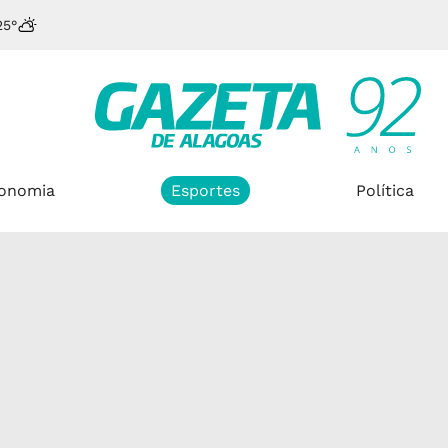
25°
onomia
Esportes
Política