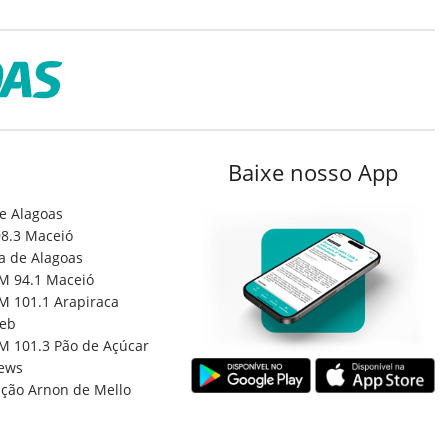
Baixe nosso App
e Alagoas
8.3 Maceió
a de Alagoas
M 94.1 Maceió
M 101.1 Arapiraca
eb
M 101.3 Pão de Açúcar
ews
ção Arnon de Mello