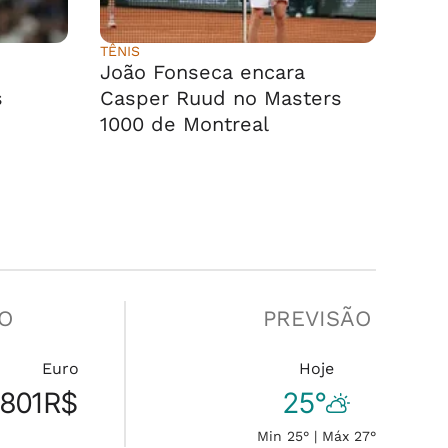
TÊNIS
João Fonseca encara
s
Casper Ruud no Masters
1000 de Montreal
O
PREVISÃO
n
Euro
Hoje
.801
R$
25°
Min 25° | Máx 27°