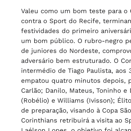
Valeu como um bom teste para o 
contra o Sport do Recife, termina
festividades do primeiro aniversár
um bom público. O rubro-negro p
de juniores do Nordeste, compro
adversário bem estruturado. O Cor
intermédio de Tiago Paulista, aos
empatou quatro minutos depois, p
Carlão; Danilo, Mateus, Toninho e D
(Robélio) e Williams (Ivisson); Él
de preparação, visando à Copa São
Corinthians retribuirá a visita ao S
Laélson Lopes, o objetivo foi alc