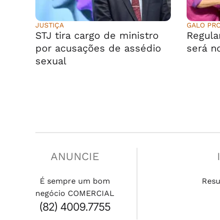
JUSTIÇA
GALO PR
STJ tira cargo de ministro
Regula
por acusações de assédio
será n
sexual
ANUNCIE
É sempre um bom
Res
negócio COMERCIAL
(82) 4009.7755