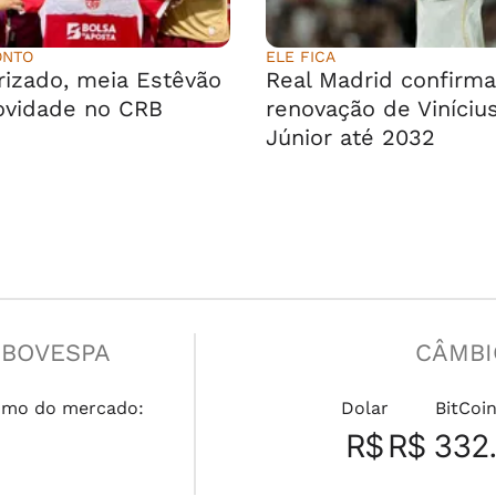
ONTO
ELE FICA
rizado, meia Estêvão
Real Madrid confirma
ovidade no CRB
renovação de Viníciu
Júnior até 2032
IBOVESPA
CÂMBI
umo do mercado:
Dolar
BitCoi
R$
R$ 332