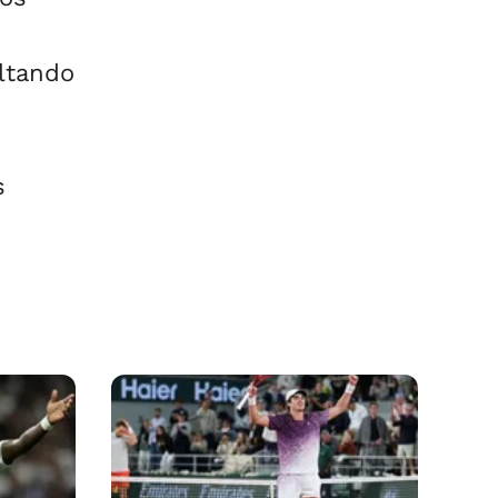
ltando
o
s