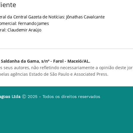
iente
ral da Central Gazeta de Notícias: Jônathas Cavalcante
Comercial: Fernando James
ral: Claudemir Araújo
Saldanha da Gama, s/nº - Farol - Maceió/AL.
s seus autores, não refletindo necessariamente a opinião deste jor
 pelas agências Estado de São Paulo e Associated Press.
agoas Ltda
Ⓒ 2025 - Todos os direitos reservados