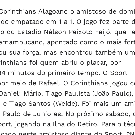
Corinthians Alagoano o amistoso de domi
ndo empatado em 1 a 1. O jogo fez parte 
io do Estádio Nélson Peixoto Feijó, que 
ernambucano, apontado como o mais for
vou sua força, mas encontrou também u
inthians foi quem abriu o placar, por
 34 minutos do primeiro tempo. O Sport
or meio de Rafael. O Corinthians jogou 
aniel; Mário, Tiago Paulista (João Paulo),
ito e Tiago Santos (Weide). Foi mais um am
 Paulo de Juniores. No próximo sábado, 
port, jogando na Ilha do Retiro. Para o téc
ançado neste amistoso diante do Sport. ?