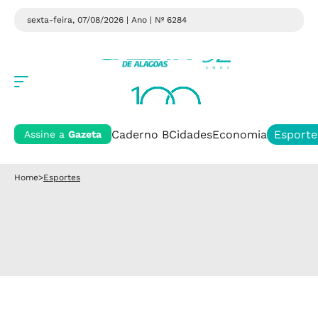
sexta-feira, 07/08/2026 | Ano
| Nº 6284
Caderno B
Cidades
Economia
Esporte
Assine a
Gazeta
Home
>
Esportes
Esportes