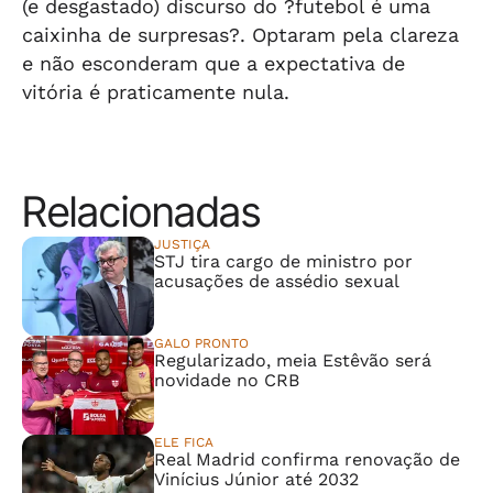
(e desgastado) discurso do ?futebol é uma
caixinha de surpresas?. Optaram pela clareza
e não esconderam que a expectativa de
vitória é praticamente nula.
Relacionadas
JUSTIÇA
STJ tira cargo de ministro por
acusações de assédio sexual
GALO PRONTO
Regularizado, meia Estêvão será
novidade no CRB
ELE FICA
Real Madrid confirma renovação de
Vinícius Júnior até 2032