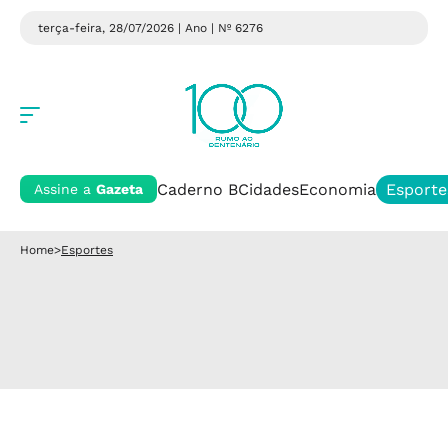
terça-feira, 28/07/2026 | Ano
| Nº 6276
Caderno B
Cidades
Economia
Esporte
Assine a
Gazeta
Home
>
Esportes
Esportes