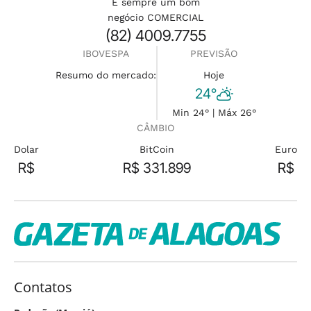
É sempre um bom
negócio COMERCIAL
(82) 4009.7755
IBOVESPA
PREVISÃO
Resumo do mercado:
Hoje
24°
Min 24° | Máx 26°
CÂMBIO
Dolar
BitCoin
Euro
R$
R$ 331.899
R$
Contatos