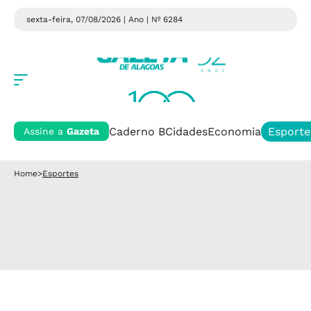
sexta-feira, 07/08/2026 | Ano
| Nº 6284
Caderno B
Cidades
Economia
Esporte
Assine a
Gazeta
Home
>
Esportes
Esportes