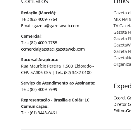
Contatos
Links
Redação (Maceió):
Gazeta d
Tel.: (82) 4009-7764
MIX FM 9
Email:
gazeta@gazetaweb.com
TV Gazet
Gazeta F
Comercial:
Gazeta F
Tel.: (82) 4009-7755
GazetaW
comercialgazeta@gazetaweb.com
Gazeta F
GazetaN
Sucursal Arapiraca:
Organiza
Rua Maurício Pereira, 1.500, Eldorado -
CEP: 57.306-035
| Tel.: (82) 3482-0100
Serviço de Atendimento ao Assinante:
Exped
Tel.: (82) 4009-7999
Coord. Ge
Representação - Brasília e Goiás: LC
Diretor 
Comunicação:
Editor-Ge
Tel.: (61) 3443-0461