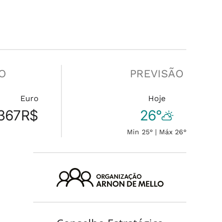
O
PREVISÃO
Euro
Hoje
367
R$
26°
Min 25° | Máx 26°