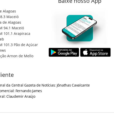
Baixe nosso App
e Alagoas
8.3 Maceió
a de Alagoas
M 94.1 Maceió
M 101.1 Arapiraca
eb
M 101.3 Pão de Açúcar
ews
ção Arnon de Mello
iente
ral da Central Gazeta de Notícias: Jônathas Cavalcante
Comercial: Fernando James
ral: Claudemir Araújo