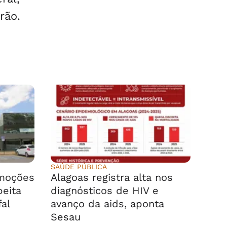
rão.
SAÚDE PÚBLICA
emoções
Alagoas registra alta nos
peita
diagnósticos de HIV e
fal
avanço da aids, aponta
Sesau