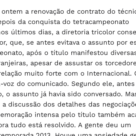
 ontem a renovação de contrato do técni
epois da conquista do tetracampeonato
os últimos dias, a diretoria tricolor cons
r, que, se antes evitava o assunto por es
eonato, após o título manifestou diversa
njeiras, apesar de assustar os torcedor
relação muito forte com o Internacional. 
a-voz do comunicado. Segundo ele, antes
, o assunto já havia sido conversado. Ma
 a discussão dos detalhes das negociaçõ
memoração intensa pelo título também a
ora tudo está resolvido. A gente deu um
 temporada 2013. Houve uma ansiedade ge