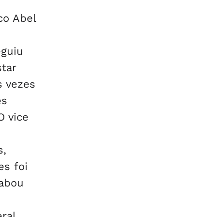
co Abel
eguiu
tar
s vezes
es
O vice
s,
es foi
cabou
ral,