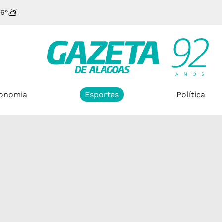
26°
onomia
Esportes
Política