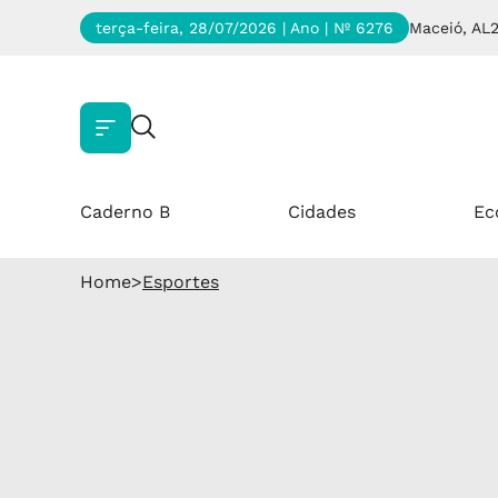
terça-feira, 28/07/2026 | Ano
| Nº 6276
Maceió, AL
Caderno B
Cidades
Ec
Home
>
Esportes