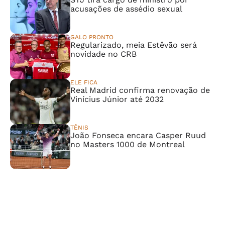
acusações de assédio sexual
GALO PRONTO
Regularizado, meia Estêvão será
novidade no CRB
ELE FICA
Real Madrid confirma renovação de
Vinícius Júnior até 2032
TÊNIS
João Fonseca encara Casper Ruud
no Masters 1000 de Montreal