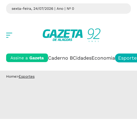
sexta-feira, 24/07/2026 | Ano
| Nº 0
Caderno B
Cidades
Economia
Esporte
Assine a
Gazeta
Home
>
Esportes
Esportes