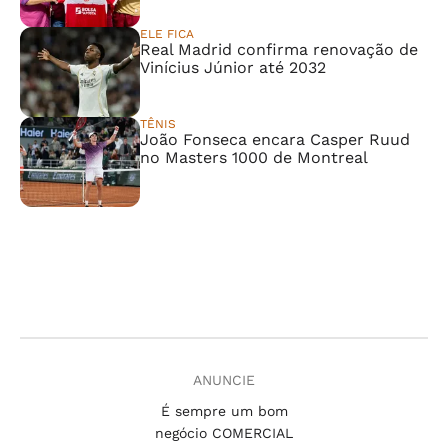
ELE FICA
Real Madrid confirma renovação de
Vinícius Júnior até 2032
TÊNIS
João Fonseca encara Casper Ruud
no Masters 1000 de Montreal
ANUNCIE
É sempre um bom
negócio COMERCIAL