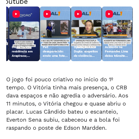
Youtube
Dupla invade
Pet
Operação Face
Acidente na
 10
residência em
desaparecido:
Dupla: suspeitos
Fernandes Lima
Arapiraca;
envie uma foto
de violência
deixa trânsito
morador reage e
do animal para a
sexual contra
lento
consegue
TV Gazeta
crianças e
imobilizar um
adolescentes
dos suspeitos
são presos
O jogo foi pouco criativo no início do 1º
tempo. O Vitória tinha mais presença, o CRB
dava espaços e não agredia o adversário. Aos
11 minutos, o Vitória chegou e quase abriu o
placar. Lucas Cândido bateu o escanteio,
Everton Sena subiu, cabeceou e a bola foi
raspando o poste de Edson Mardden.