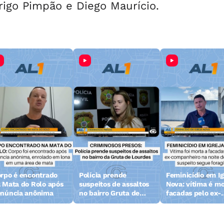
rigo Pimpão e Diego Maurício.
rpo é encontrado
Polícia prende
Feminicídio em Ig
 Mata do Rolo após
suspeitos de assaltos
Nova: vítima é mo
núncia anônima
no bairro Gruta de
facadas pelo ex-
Lourdes em Maceió
companheiro