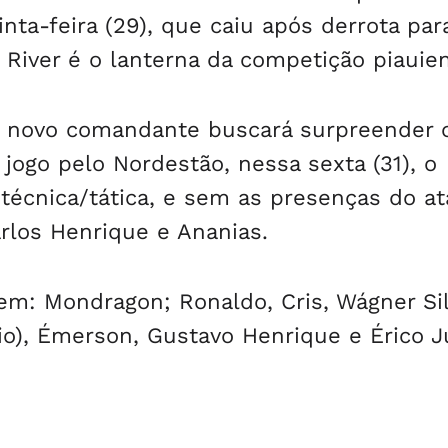
ta-feira (29), que caiu após derrota par
 River é o lanterna da competição piauie
 o novo comandante buscará surpreender 
 jogo pelo Nordestão, nessa sexta (31), o
 técnica/tática, e sem as presenças do a
arlos Henrique e Ananias.
em: Mondragon; Ronaldo, Cris, Wágner Sil
o), Émerson, Gustavo Henrique e Érico J