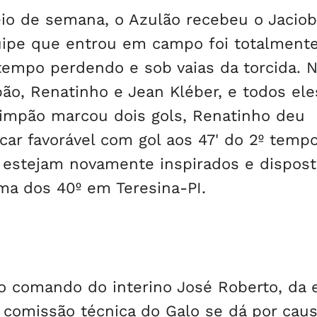
io de semana, o Azulão recebeu o Jaciob
quipe que entrou em campo foi totalment
tempo perdendo e sob vaias da torcida. N
pão, Renatinho e Jean Kléber, e todos ele
Pimpão marcou dois gols, Renatinho deu
acar favorável com gol aos 47' do 2º tempo
s estejam novamente inspirados e dispost
ma dos 40º em Teresina-PI.
b o comando do interino José Roberto, da
 comissão técnica do Galo se dá por caus