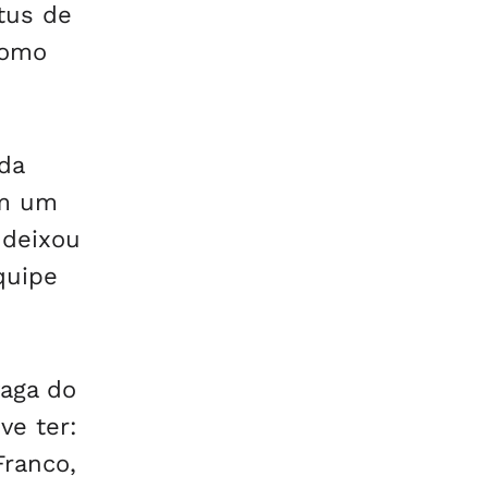
tus de
como
da
om um
 deixou
quipe
vaga do
ve ter:
Franco,