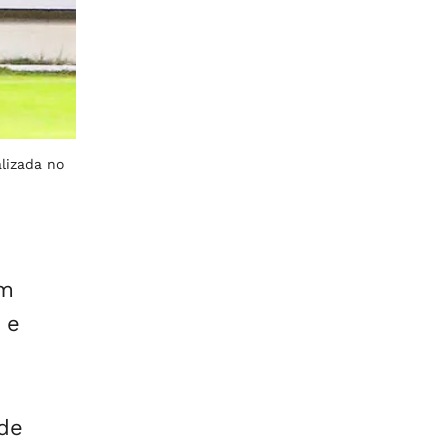
alizada no
em
 e
 de