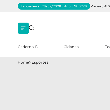
terça-feira, 28/07/2026 | Ano
| Nº 6276
Maceió, AL
Caderno B
Cidades
Ec
Home
>
Esportes