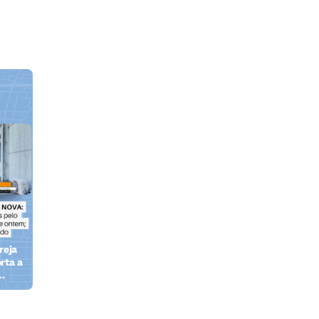
reja
rta a