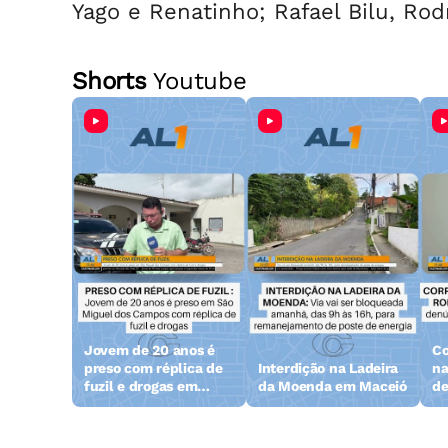
Yago e Renatinho; Rafael Bilu, Rod
Shorts
Youtube
Jovem de 20 anos é
Co
preso com réplica de
Interdição na Ladeira
na
fuzil e drogas em
da Moenda em Maceió
de
Alagoas