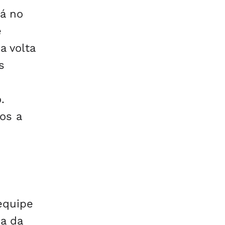
á no
e
a volta
s
.
os a
 equipe
a da