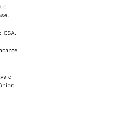
a o
nse.
o CSA.
tacante
va e
únior;