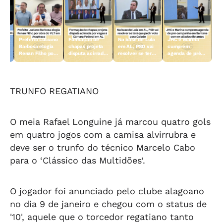
Prefeito Luciano
Formação de
Na base de Lula
JHC e Marina
ar
Barbosa elogia
chapas projeta
em AL, PSD vai
cumprem
na
Renan Filho por
disputa acirrada
resolver se terá
agenda de pré-
obra do VLT em
por vagas à
que pedir voto
campanha em
eso
Arapiraca
Câmara Federal
para Caiado
Santana com ex-
em AL
aliados distantes
TRUNFO REGATIANO
O meia Rafael Longuine já marcou quatro gols
em quatro jogos com a camisa alvirrubra e
deve ser o trunfo do técnico Marcelo Cabo
para o ‘Clássico das Multidões’.
O jogador foi anunciado pelo clube alagoano
no dia 9 de janeiro e chegou com o status de
'10', aquele que o torcedor regatiano tanto