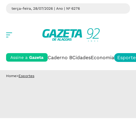
terça-feira, 28/07/2026 | Ano
| Nº 6276
Caderno B
Cidades
Economia
Esporte
Assine a
Gazeta
Home
>
Esportes
Clássico das Multidões