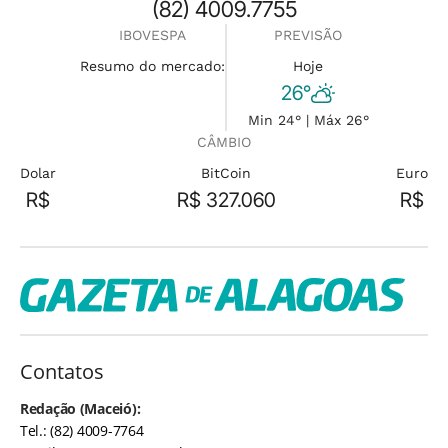
(82) 4009.7755
IBOVESPA
PREVISÃO
Resumo do mercado:
Hoje
26°
Min 24° | Máx 26°
CÂMBIO
Dolar
BitCoin
Euro
R$
R$ 327.060
R$
Contatos
Redação (Maceió):
Tel.: (82) 4009-7764