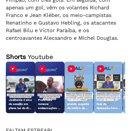
apenas um gol, vêm os volantes Richard
Franco e Jean Kléber, os meio-campistas
Renatinho e Gustavo Hebling, os atacantes
Rafael Bilu e Victor Paraíba, e os
centroavantes Alecsandro e Michel Douglas.
Shorts
Youtube
Joalheiria é alvo
Prefeitura
Operação
Polícia inicia 6ª
Açã
de assalto em
remove
prende suspeito
fase da
rem
plena luz do dia
embarcações e
de tráfico de
Operação Cerco
emb
em Teotônio
objetos
drogas em
Fechado
obj
Vilela
abandonados na
Arapiraca
aba
orla da Pajuçara
orl
FALTAM ESTREAR!