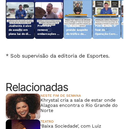
Joalheiria é alvo
Prefeitura
Operação
Polícia inicia 6ª
Açã
de assalto em
remove
prende suspeito
fase da
rem
plena luz do dia
embarcações e
de tráfico de
Operação Cerco
emb
em Teotônio
objetos
drogas em
Fechado
obj
Vilela
abandonados na
Arapiraca
aba
orla da Pajuçara
orl
* Sob supervisão da editoria de Esportes.
Relacionadas
NESTE FIM DE SEMANA
Khrystal cria a sala de estar onde
Alagoas encontra o Rio Grande do
Norte
TEATRO
‘Baixa Sociedade’, com Luiz