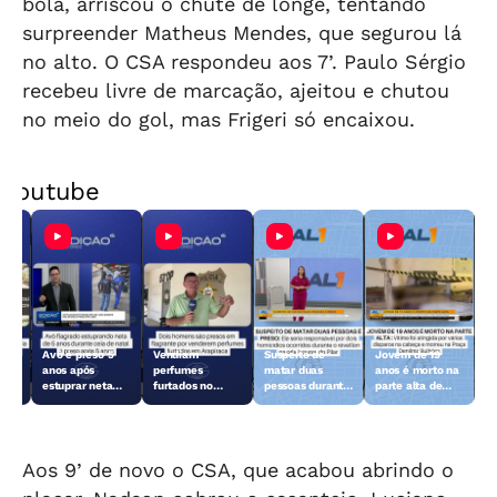
bola, arriscou o chute de longe, tentando
surpreender Matheus Mendes, que segurou lá
no alto. O CSA respondeu aos 7’. Paulo Sérgio
recebeu livre de marcação, ajeitou e chutou
no meio do gol, mas Frigeri só encaixou.
Youtube
Avô é preso 5
Vendiam
Suspeito de
Jovem de 19
anos após
perfumes
matar duas
anos é morto na
do
estuprar neta
furtados no
pessoas durante
parte alta de
ão
durante ceia de
Centro de
o réveillon no
Maceió
Natal
Arapiraca e
Pilar é preso
acabaram
presos
Aos 9’ de novo o CSA, que acabou abrindo o