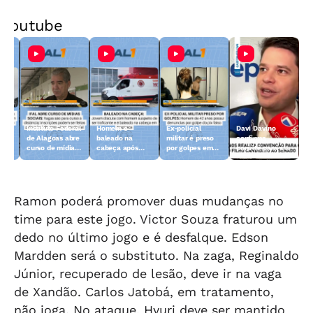
Youtube
Instituto Federal
Homem é
Ex-policial
Davi Davino
de Alagoas abre
baleado na
militar é preso
confirma
curso de mídias
cabeça após
por golpes em
convite para ser
sociais
discussão em
Maceió
vice, mas
m
Arapiraca
rejeita: "Sou
candidato ao
Senado"
Ramon poderá promover duas mudanças no
time para este jogo. Victor Souza fraturou um
dedo no último jogo e é desfalque. Edson
Mardden será o substituto. Na zaga, Reginaldo
Júnior, recuperado de lesão, deve ir na vaga
de Xandão. Carlos Jatobá, em tratamento,
não joga. No ataque, Hyuri deve ser mantido