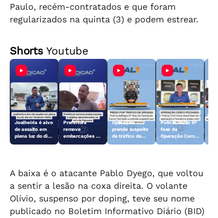
Paulo, recém-contratados e que foram
regularizados na quinta (3) e podem estrear.
Shorts
Youtube
Joalheiria é alvo
Prefeitura
Operação
Polícia inicia 6ª
Açã
de assalto em
remove
prende suspeito
fase da
rem
plena luz do dia
embarcações e
de tráfico de
Operação Cerco
emb
em Teotônio
objetos
drogas em
Fechado
obj
Vilela
abandonados na
Arapiraca
aba
orla da Pajuçara
orl
A baixa é o atacante Pablo Dyego, que voltou
a sentir a lesão na coxa direita. O volante
Olívio, suspenso por doping, teve seu nome
publicado no Boletim Informativo Diário (BID)