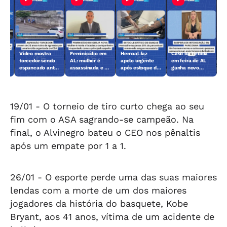
Vídeo mostra
Feminicídio em
Hemoal faz
Caso da bebida
lher
torcedor sendo
AL: mulher é
apelo urgente
em feira de AL
mes
espancado antes
assassinada e ex
após estoque de
ganha novo
de jogo em
é o principal
sangue chegar
capítulo; veja o
Maceió
suspeito
ao nível crítico
que foi feito
19/01 -
O torneio de tiro curto chega ao seu
fim com o ASA sagrando-se campeão. Na
final, o Alvinegro bateu o CEO nos pênaltis
após um empate por 1 a 1.
26/01 -
O esporte perde uma das suas maiores
lendas com a morte de um dos maiores
jogadores da história do basquete, Kobe
Bryant, aos 41 anos, vítima de um acidente de