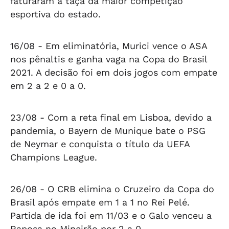
faturaram a taça da maior competição
esportiva do estado.
16/08 -
Em eliminatória, Murici vence o ASA
nos pênaltis e ganha vaga na Copa do Brasil
2021. A decisão foi em dois jogos com empate
em 2 a 2 e 0 a 0.
23/08 -
Com a reta final em Lisboa, devido a
pandemia, o Bayern de Munique bate o PSG
de Neymar e conquista o título da UEFA
Champions League.
26/08 -
O CRB elimina o Cruzeiro da Copa do
Brasil após empate em 1 a 1 no Rei Pelé.
Partida de ida foi em 11/03 e o Galo venceu a
Raposa no Mineirão por 2 a 0.