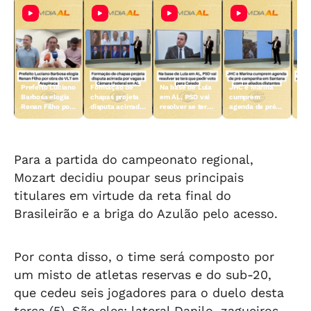
Prefeito Luciano
Formação de
Na base de Lula
JHC e Marina
Com
Barbosa elogia
chapas projeta
em AL, PSD vai
cumprem
ind
Renan Filho por
disputa acirrada
resolver se terá
agenda de pré-
ter
obra do VLT em
por vagas à
que pedir voto
campanha em
mul
Arapiraca
Câmara Federal
para Caiado
Santana com ex-
com
em AL
aliados distantes
Ple
Para a partida do campeonato regional,
Mozart decidiu poupar seus principais
titulares em virtude da reta final do
Brasileirão e a briga do Azulão pelo acesso.
Por conta disso, o time será composto por
um misto de atletas reservas e do sub-20,
que cedeu seis jogadores para o duelo desta
terça (5). São eles: lateral Danilo, zagueiros