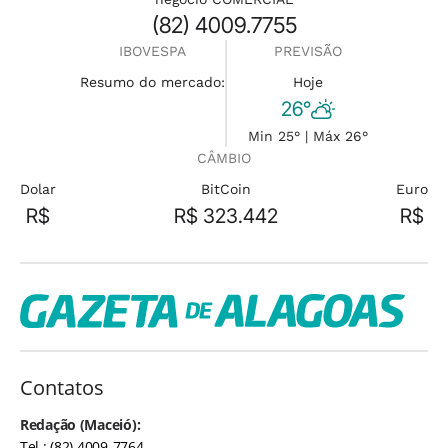
(82) 4009.7755
IBOVESPA
PREVISÃO
Resumo do mercado:
Hoje
26°
Min 25° | Máx 26°
CÂMBIO
Dolar
BitCoin
Euro
R$
R$ 323.442
R$
Contatos
Redação (Maceió):
Tel.: (82) 4009-7764