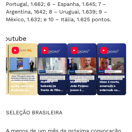
Portugal, 1.662; 6 – Espanha, 1.645; 7 –
Argentina, 1642; 8 – Uruguai, 1.639; 9 –
México, 1.632; e 10 – Itália, 1.625 pontos.
Youtube
Renan Filho
Mulher é
Mistério em
Idoso é morto,
JAL
ganha apoio dos
baleada na
João Pessoa:
amarrado e
Barbosas de
frente do filho
jovem é
enterrado no
Maceió e de
de 10 anos em
encontrado
quintal após
do
mais um
tentativa de
morto, nu e
cobrar aluguel
membro da
assalto em SP
algemado em
família Pereira
quarto de hotel
SELEÇÃO BRASILEIRA
A menos de um mês da próxima convocação