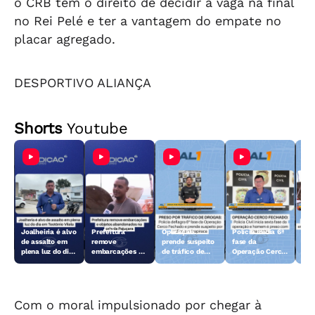
o CRB tem o direito de decidir a vaga na final
no Rei Pelé e ter a vantagem do empate no
placar agregado.
DESPORTIVO ALIANÇA
Shorts
Youtube
Joalheiria é alvo
Prefeitura
Operação
Polícia inicia 6ª
Açã
de assalto em
remove
prende suspeito
fase da
rem
plena luz do dia
embarcações e
de tráfico de
Operação Cerco
emb
em Teotônio
objetos
drogas em
Fechado
obj
Vilela
abandonados na
Arapiraca
aba
orla da Pajuçara
orl
Com o moral impulsionado por chegar à