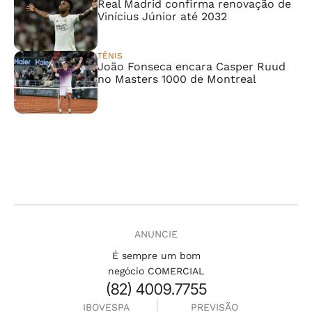
Real Madrid confirma renovação de
Vinícius Júnior até 2032
TÊNIS
João Fonseca encara Casper Ruud
no Masters 1000 de Montreal
ANUNCIE
É sempre um bom
negócio COMERCIAL
(82) 4009.7755
IBOVESPA
PREVISÃO