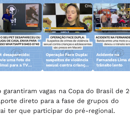
t desaparecido:
Operação Face Dupla:
Acidente na
vie uma foto do
suspeitos de violência
Fernandes Lima d
imal para a TV
sexual contra crianças
trânsito lento
zeta
e adolescentes são
presos
o garantiram vagas na Copa do Brasil de 
rte direto para a fase de grupos do
 ter que participar do pré-regional.