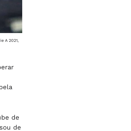
ie A 2021,
erar
pela
ube de
isou de