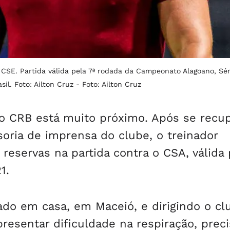
 CSE. Partida válida pela 7ª rodada da Campeonato Alagoano, Sér
sil. Foto: Ailton Cruz -
Foto: Ailton Cruz
o CRB está muito próximo. Após se recup
oria de imprensa do clube, o treinador
reservas na partida contra o CSA, válida 
1.
lado em casa, em Maceió, e dirigindo o cl
resentar dificuldade na respiração, prec