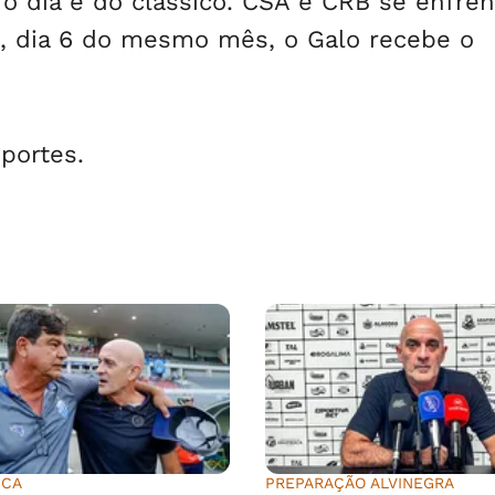
, o dia é do clássico. CSA e CRB se enfre
da, dia 6 do mesmo mês, o Galo recebe o
portes.
ICA
PREPARAÇÃO ALVINEGRA