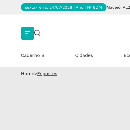
sexta-feira, 24/07/2026 | Ano
| Nº 6274
Maceió, AL
2
Caderno B
Cidades
Ec
Home
>
Esportes