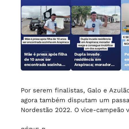
Mãe é presa após filha
Dupla invade
Pe
de 10 anos ser
residência em
en
encontrada sozinha
Arapiraca; morador
an
em Arapiraca
reage e consegue
Ga
imobilizar um dos
suspeitos
Por serem finalistas, Galo e Azulã
agora também disputam um passapo
Nordestão 2022. O vice-campeão vai