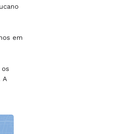
bucano
lhos em
 os
. A