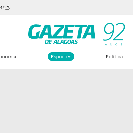
4°
onomia
Esportes
Política