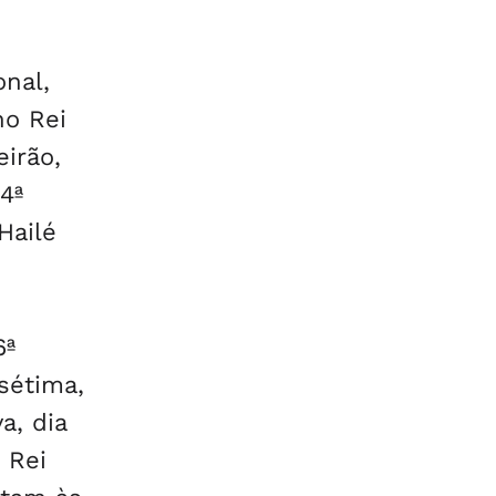
nal,
no Rei
eirão,
4ª
Hailé
6ª
 sétima,
a, dia
 Rei