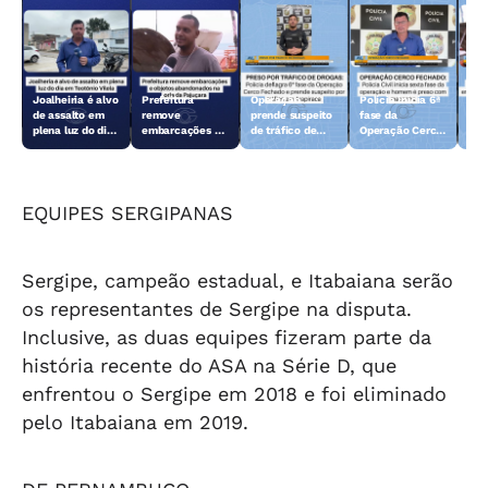
Joalheiria é alvo
Prefeitura
Operação
Polícia inicia 6ª
Açã
de assalto em
remove
prende suspeito
fase da
rem
plena luz do dia
embarcações e
de tráfico de
Operação Cerco
emb
em Teotônio
objetos
drogas em
Fechado
obj
Vilela
abandonados na
Arapiraca
aba
orla da Pajuçara
orl
EQUIPES SERGIPANAS
Sergipe, campeão estadual, e Itabaiana serão
os representantes de Sergipe na disputa.
Inclusive, as duas equipes fizeram parte da
história recente do ASA na Série D, que
enfrentou o Sergipe em 2018 e foi eliminado
pelo Itabaiana em 2019.