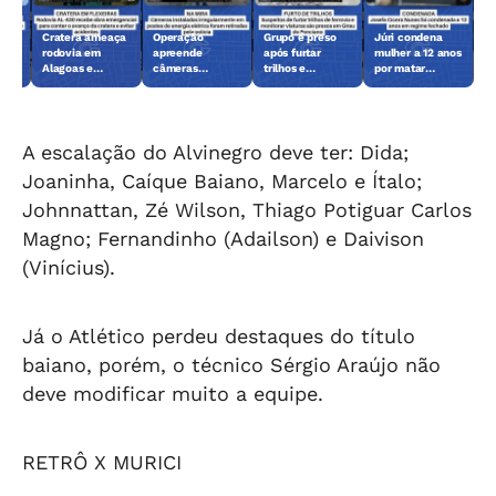
ca
Cratera ameaça
Operação
Grupo é preso
Júri condena
rodovia em
apreende
após furtar
mulher a 12 anos
nino
Alagoas e
câmeras
trilhos e
por matar
o-
mobiliza obra
clandestinas
monitorar
sargento da PM
emergencial
instaladas em
viaturas da
postes
polícia
A escalação do Alvinegro deve ter: Dida;
Joaninha, Caíque Baiano, Marcelo e Ítalo;
Johnnattan, Zé Wilson, Thiago Potiguar Carlos
Magno; Fernandinho (Adailson) e Daivison
(Vinícius).
Já o Atlético perdeu destaques do título
baiano, porém, o técnico Sérgio Araújo não
deve modificar muito a equipe.
RETRÔ X MURICI