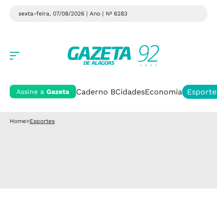
sexta-feira, 07/08/2026 | Ano
| Nº 6283
Caderno B
Cidades
Economia
Esporte
Assine a
Gazeta
Home
>
Esportes
Esportes