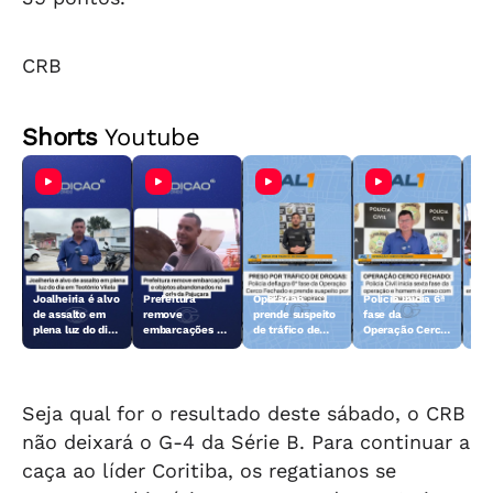
CRB
Shorts
Youtube
Joalheiria é alvo
Prefeitura
Operação
Polícia inicia 6ª
Açã
de assalto em
remove
prende suspeito
fase da
rem
plena luz do dia
embarcações e
de tráfico de
Operação Cerco
emb
em Teotônio
objetos
drogas em
Fechado
obj
Vilela
abandonados na
Arapiraca
aba
orla da Pajuçara
orl
Seja qual for o resultado deste sábado, o CRB
não deixará o G-4 da Série B. Para continuar a
caça ao líder Coritiba, os regatianos se