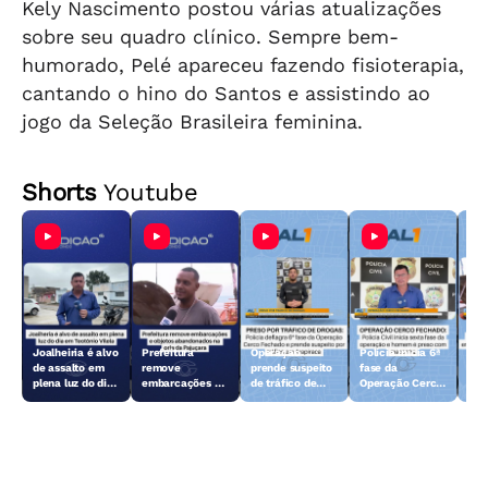
Kely Nascimento postou várias atualizações
sobre seu quadro clínico. Sempre bem-
humorado, Pelé apareceu fazendo fisioterapia,
cantando o hino do Santos e assistindo ao
jogo da Seleção Brasileira feminina.
Shorts
Youtube
Joalheiria é alvo
Prefeitura
Operação
Polícia inicia 6ª
Açã
de assalto em
remove
prende suspeito
fase da
rem
plena luz do dia
embarcações e
de tráfico de
Operação Cerco
emb
em Teotônio
objetos
drogas em
Fechado
obj
Vilela
abandonados na
Arapiraca
aba
orla da Pajuçara
orl