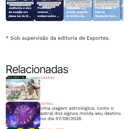
Joalheiria é alvo
Prefeitura
Operação
Polícia inicia 6ª
Açã
de assalto em
remove
prende suspeito
fase da
rem
plena luz do dia
embarcações e
de tráfico de
Operação Cerco
emb
em Teotônio
objetos
drogas em
Fechado
obj
Vilela
abandonados na
Arapiraca
aba
orla da Pajuçara
orl
* Sob supervisão da editoria de Esportes.
Relacionadas
CHARGE
⠀⠀⠀⠀⠀⠀⠀⠀⠀
ASTRAL
Uma viagem astrológica: como o
astral dos signos molda seu destino
no dia 07/08/2026